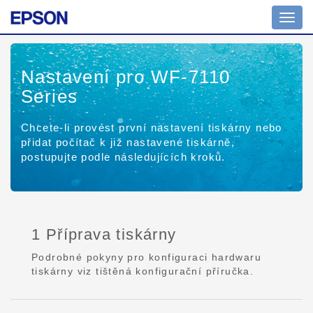
Toggl
navig
Nastavení pro WF-7110
Series
Chcete-li provést první nastavení tiskárny nebo
přidat počítač k již nastavené tiskárně,
postupujte podle následujících kroků.
1 Příprava tiskárny
Podrobné pokyny pro konfiguraci hardwaru
tiskárny viz tištěná konfigurační příručka.