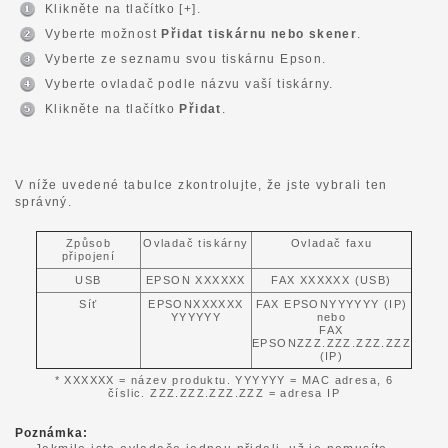
Klikněte na tlačítko [+].
Vyberte možnost
Přidat tiskárnu nebo skener
.
Vyberte ze seznamu svou tiskárnu Epson.
Vyberte ovladač podle názvu vaší tiskárny.
Klikněte na tlačítko
Přidat
.
V níže uvedené tabulce zkontrolujte, že jste vybrali ten
správný.
Způsob
Ovladač tiskárny
Ovladač faxu
připojení
USB
EPSON XXXXXX
FAX XXXXXX (USB)
Síť
EPSONXXXXXX
FAX EPSONYYYYYY (IP)
YYYYYY
nebo
FAX
EPSONZZZ.ZZZ.ZZZ.ZZZ
(IP)
* XXXXXX = název produktu. YYYYYY = MAC adresa, 6
číslic. ZZZ.ZZZ.ZZZ.ZZZ = adresa IP
Poznámka: