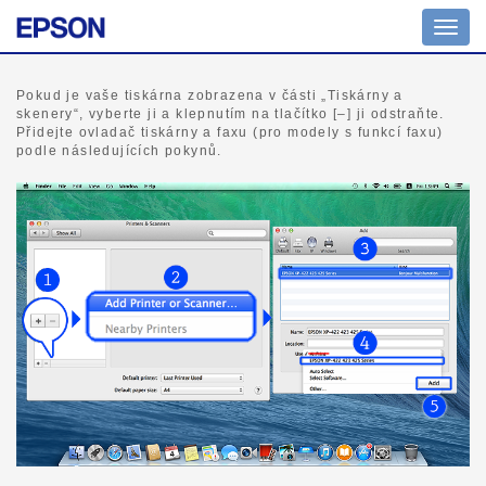
Přepn
navig
Pokud je vaše tiskárna zobrazena v části „Tiskárny a
skenery“, vyberte ji a klepnutím na tlačítko [–] ji odstraňte.
Přidejte ovladač tiskárny a faxu (pro modely s funkcí faxu)
podle následujících pokynů.