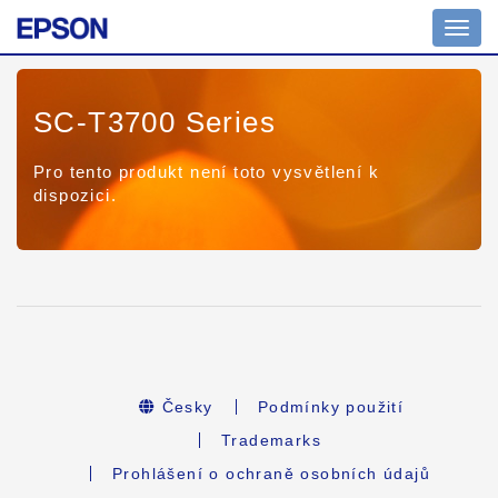
Toggl
navig
SC-T3700 Series
Pro tento produkt není toto vysvětlení k
dispozici.
Česky
Podmínky použití
Trademarks
Prohlášení o ochraně osobních údajů