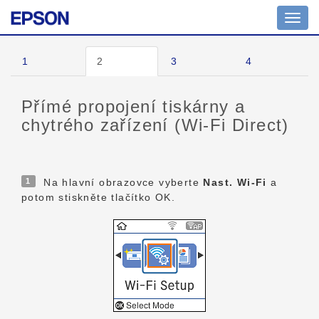
Toggl
navig
1
2
3
4
Přímé propojení tiskárny a
chytrého zařízení (Wi-Fi Direct)
1
Na hlavní obrazovce vyberte
Nast. Wi-Fi
a
potom stiskněte tlačítko OK.