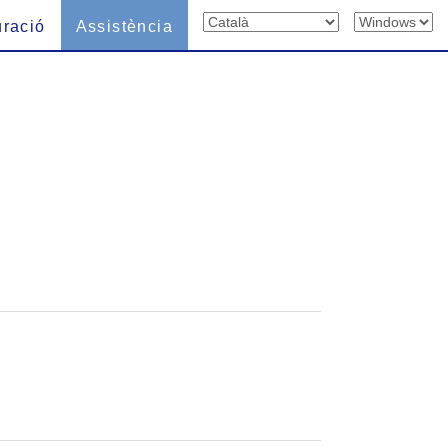
uració
Assistència