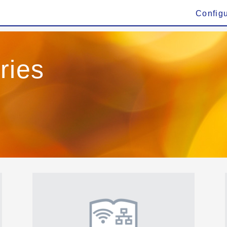
Config
ries