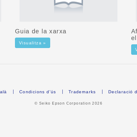
Guia de la xarxa
A
e
Visualitza »
alà
Condicions d'ús
Trademarks
Declaració d
© Seiko Epson Corporation
2026