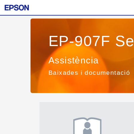
EP-907F Se
Assistència
Baixades i documentació