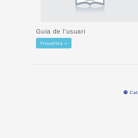
Guia de l'usuari
Visualitza »
Cat