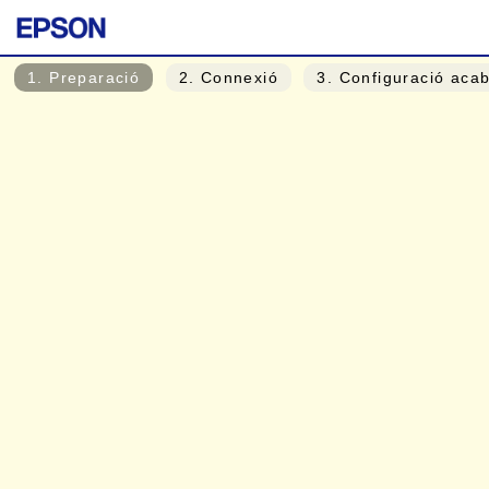
1
. Preparació
2
. Connexió
3
. Configuració aca