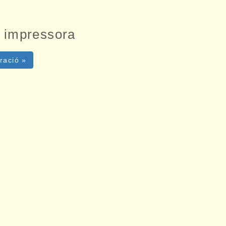
a impressora
ració »