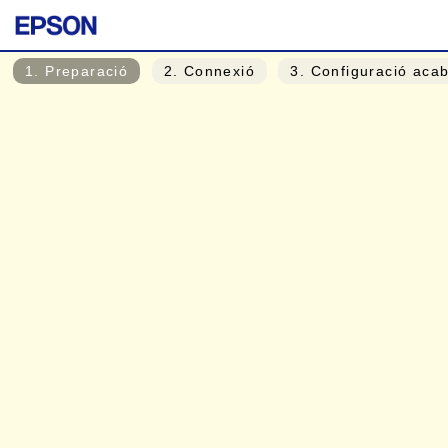
1
. Preparació
2
. Connexió
3
. Configuració aca