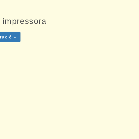
a impressora
ració »