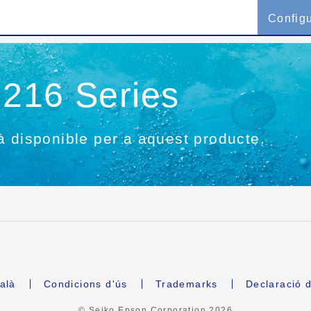
Config
216 Series
à disponible per a aquest producte.
alà
Condicions d'ús
Trademarks
Declaració d
© Seiko Epson Corporation
2026