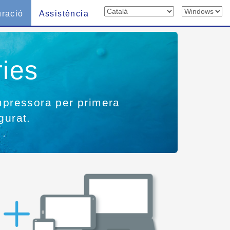
uració
Assistència
ies
impressora per primera
gurat.