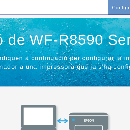
Config
ió de WF-R8590 Ser
ndiquen a continuació per configurar la 
inador a una impressora que ja s'ha confi