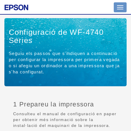
Toggl
navig
Configuració de WF-4740
Series
Seguiu els passos que s'indiquen a continuació
per configurar la impressora per primera vegada
o si afegiu un ordinador a una impressora que ja
s'ha configurat.
1 Prepareu la impressora
Consulteu el manual de configuració en paper
per obtenir més informació sobre la
instal·lació del maquinari de la impressora.