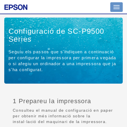
Toggl
navig
Configuració de SC-P9500
Series
Seguiu els passos que s'indiquen a continuació
per configurar la impressora per primera vegada
o si afegiu un ordinador a una impressora que ja
s'ha configurat.
1 Prepareu la impressora
Consulteu el manual de configuració en paper
per obtenir més informació sobre la
instal·lació del maquinari de la impressora.