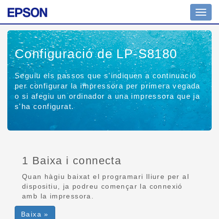
Toggl
navig
Configuració de LP-S8180
Seguiu els passos que s'indiquen a continuació
per configurar la impressora per primera vegada
o si afegiu un ordinador a una impressora que ja
s'ha configurat.
1 Baixa i connecta
Quan hàgiu baixat el programari lliure per al
dispositiu, ja podreu començar la connexió
amb la impressora.
Baixa »