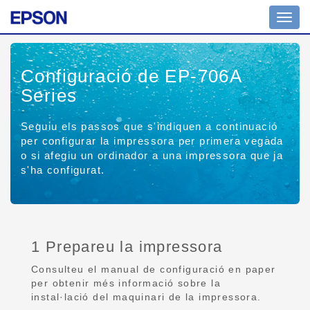
Toggl
navig
Configuració de EP-706A
Series
Seguiu els passos que s'indiquen a continuació
per configurar la impressora per primera vegada
o si afegiu un ordinador a una impressora que ja
s'ha configurat.
1 Prepareu la impressora
Consulteu el manual de configuració en paper
per obtenir més informació sobre la
instal·lació del maquinari de la impressora.