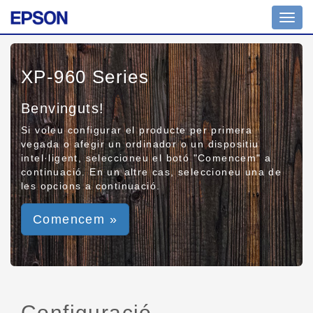
Toggl
navig
XP-960 Series
Benvinguts!
Si voleu configurar el producte per primera
vegada o afegir un ordinador o un dispositiu
intel·ligent, seleccioneu el botó "Comencem" a
continuació. En un altre cas, seleccioneu una de
les opcions a continuació.
Comencem »
Configuració