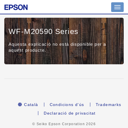
Toggl
navig
WF-M20590 Series
Aquesta explicació no està disponible per a
aquest producte.
Català
Condicions d'ús
Trademarks
Declaració de privacitat
© Seiko Epson Corporation
2026