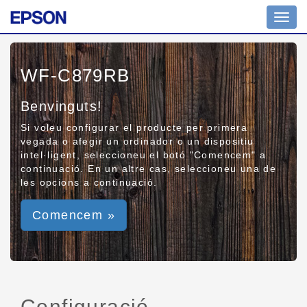
Toggl
navig
WF-C879RB
Benvinguts!
Si voleu configurar el producte per primera
vegada o afegir un ordinador o un dispositiu
intel·ligent, seleccioneu el botó "Comencem" a
continuació. En un altre cas, seleccioneu una de
les opcions a continuació.
Comencem »
Configuració