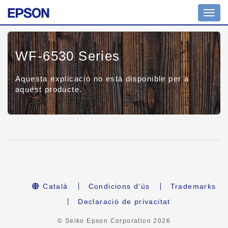
Toggl
navig
WF-6530 Series
Aquesta explicació no està disponible per a
aquest producte.
Català
Condicions d'ús
Trademarks
Declaració de privacitat
© Seiko Epson Corporation
2026