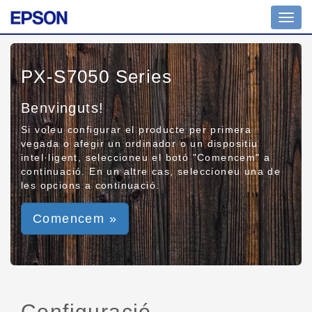
Toggl
navig
PX-S7050 Series
Benvinguts!
Si voleu configurar el producte per primera
vegada o afegir un ordinador o un dispositiu
intel·ligent, seleccioneu el botó "Comencem" a
continuació. En un altre cas, seleccioneu una de
les opcions a continuació.
Comencem »
Configuració