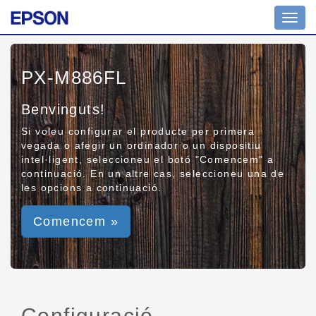
Toggl
navig
PX-M886FL
Benvinguts!
Si voleu configurar el producte per primera
vegada o afegir un ordinador o un dispositiu
intel·ligent, seleccioneu el botó "Comencem" a
continuació. En un altre cas, seleccioneu una de
les opcions a continuació.
Comencem »
Configuració