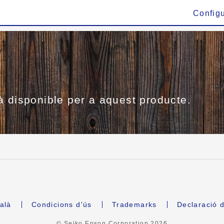
Config
à disponible per a aquest producte.
alà
Condicions d'ús
Trademarks
Declaració d
© Seiko Epson Corporation
2026