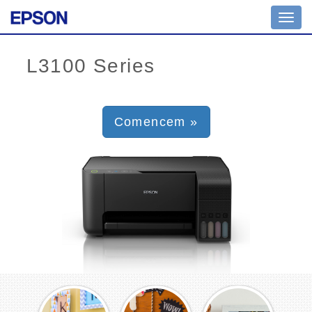
Toggl
navig
Comencem »