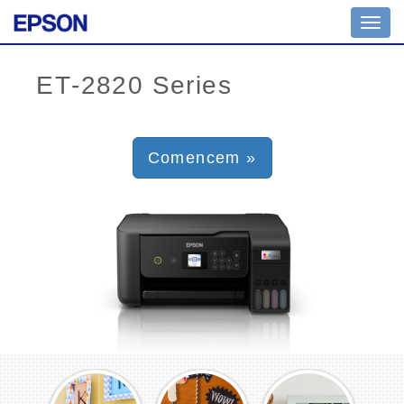
Toggl
navig
Comencem »