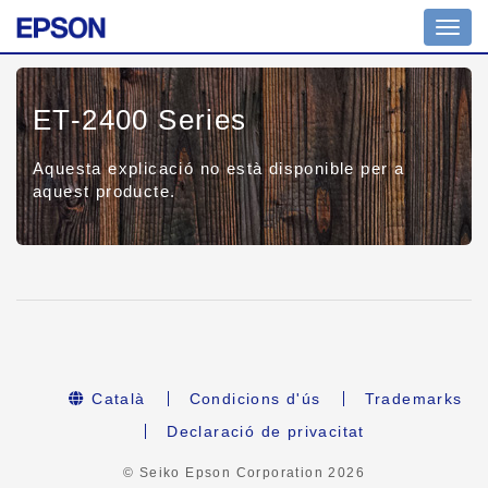
Toggl
navig
ET-2400 Series
Aquesta explicació no està disponible per a
aquest producte.
Català
Condicions d'ús
Trademarks
Declaració de privacitat
© Seiko Epson Corporation
2026