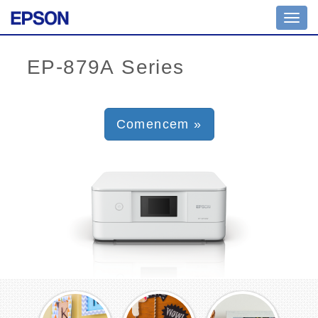
Toggl
navig
Comencem »