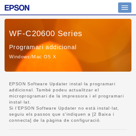
Comm
la
naveg
WF-C20600 Series
Programari addicional
Windows/Mac OS X
EPSON Software Updater instal·la programari
addicional. També podeu actualitzar el
microprogramari de la impressora i el programari
instal·lat.
Si l'EPSON Software Updater no està instal·lat,
seguiu els passos que s'indiquen a [2 Baixa i
connecta] de la pàgina de configuració.