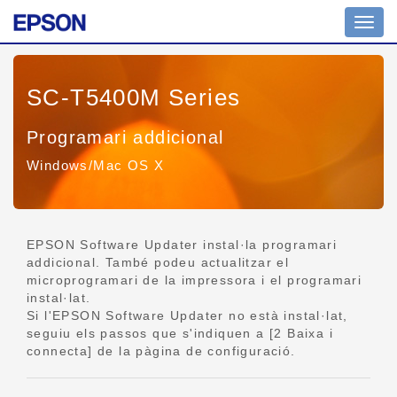
Comm
la
naveg
SC-T5400M Series
Programari addicional
Windows/Mac OS X
EPSON Software Updater instal·la programari
addicional. També podeu actualitzar el
microprogramari de la impressora i el programari
instal·lat.
Si l'EPSON Software Updater no està instal·lat,
seguiu els passos que s'indiquen a [2 Baixa i
connecta] de la pàgina de configuració.