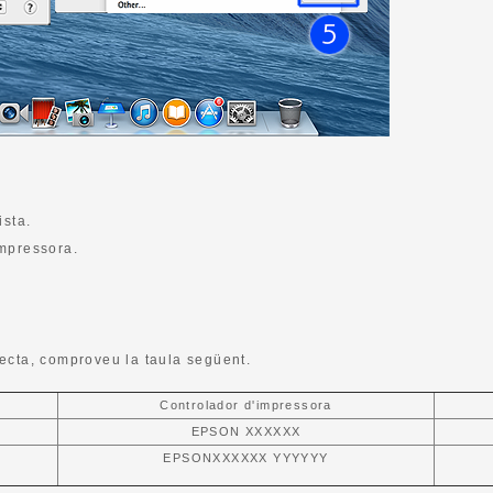
ista.
impressora.
ecta, comproveu la taula següent.
Controlador d'impressora
EPSON XXXXXX
EPSONXXXXXX YYYYYY