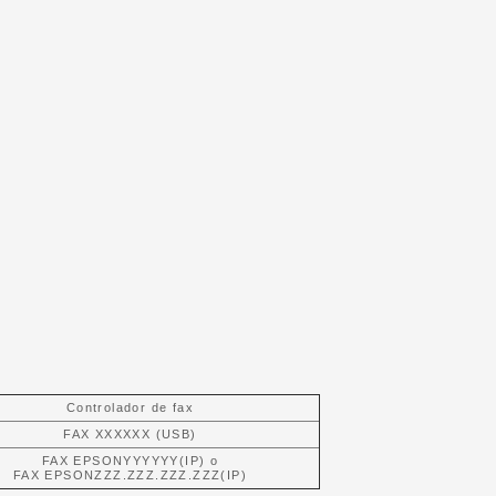
Controlador de fax
FAX XXXXXX (USB)
FAX EPSONYYYYYY(IP) o
FAX EPSONZZZ.ZZZ.ZZZ.ZZZ(IP)