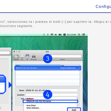
Config
rs", seleccioneu-la i premeu el botó [–] per suprimir-la. Afegiu el 
struccions següents.