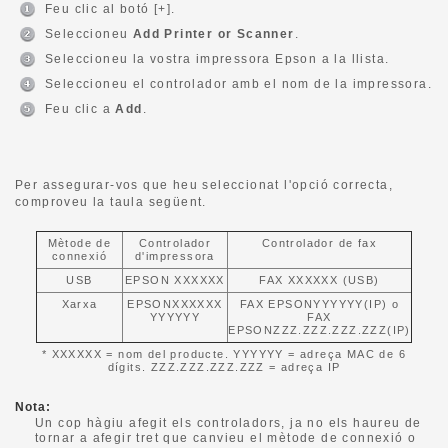
Feu clic al botó [+].
Seleccioneu
Add Printer or Scanner
.
Seleccioneu la vostra impressora Epson a la llista.
Seleccioneu el controlador amb el nom de la impressora.
Feu clic a
Add
.
Per assegurar-vos que heu seleccionat l'opció correcta,
comproveu la taula següent.
Mètode de
Controlador
Controlador de fax
connexió
d'impressora
USB
EPSON XXXXXX
FAX XXXXXX (USB)
Xarxa
EPSONXXXXXX
FAX EPSONYYYYYY(IP) o
YYYYYY
FAX
EPSONZZZ.ZZZ.ZZZ.ZZZ(IP)
* XXXXXX = nom del producte. YYYYYY = adreça MAC de 6
dígits. ZZZ.ZZZ.ZZZ.ZZZ = adreça IP
Nota:
Un cop hàgiu afegit els controladors, ja no els haureu de
tornar a afegir tret que canvieu el mètode de connexió o