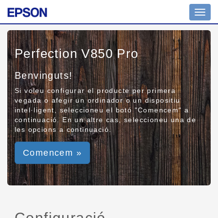
Toggl
navig
Perfection V850 Pro
Benvinguts!
Si voleu configurar el producte per primera
vegada o afegir un ordinador o un dispositiu
intel·ligent, seleccioneu el botó "Comencem" a
continuació. En un altre cas, seleccioneu una de
les opcions a continuació.
Comencem »
Configuració