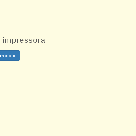
a impressora
ració »