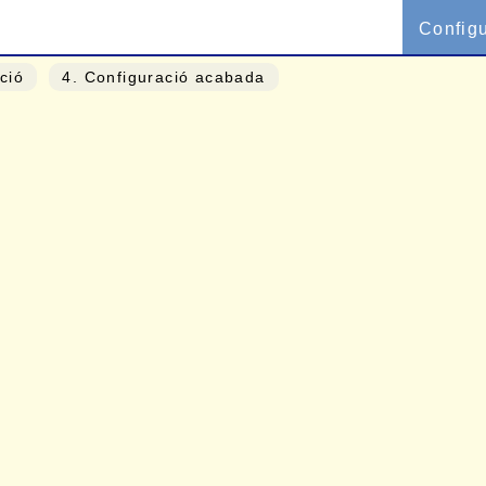
Config
ació
4
. Configuració acabada