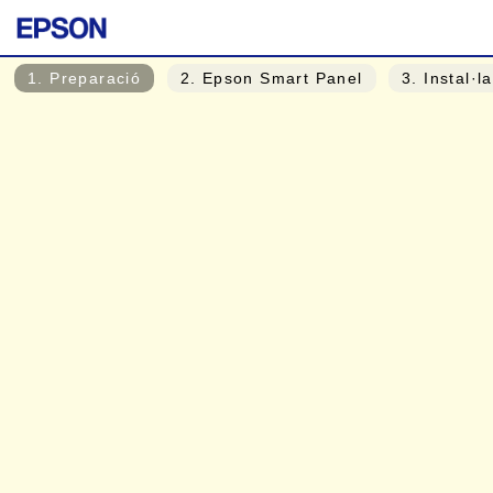
1
. Preparació
2
. Epson Smart Panel
3
. Instal·l