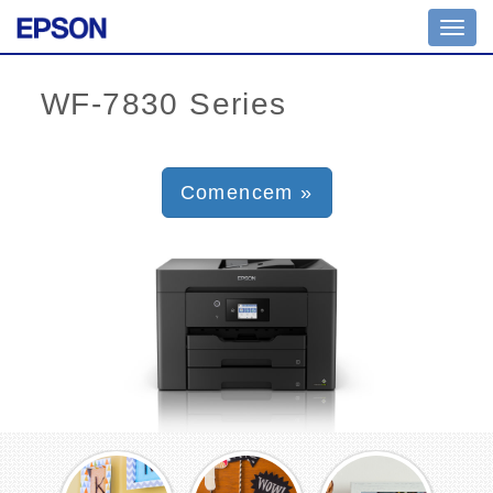
Toggl
navig
Comencem »