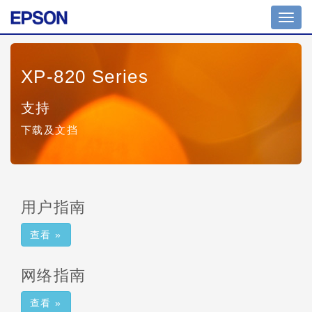
Toggl
navig
XP-820 Series
支持
下载及文挡
用户指南
查看 »
网络指南
查看 »