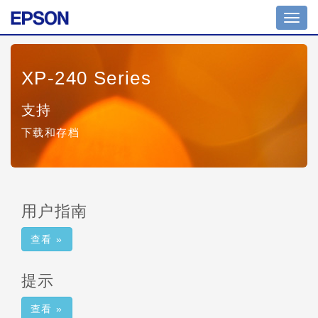
Toggl
navig
XP-240 Series
支持
下载和存档
用户指南
查看 »
提示
查看 »