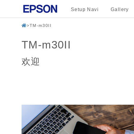
Setup Navi
Gallery
TM-m30II
TM-m30II
欢迎