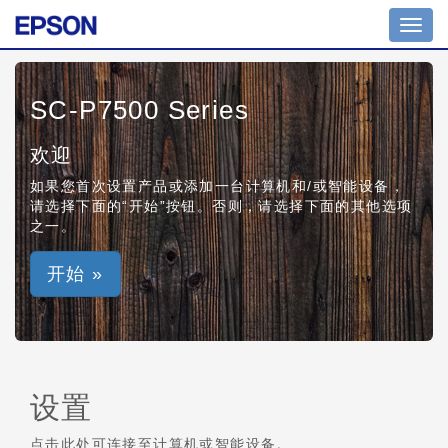
Toggl
navig
SC-P7500 Series
欢迎
如果您首次设置产品或添加一台计算机和/或智能设备，
请选择下面的“开始”按钮。否则，请选择下面的其他选项
之一。
开始 »
设置
点击此处可连接至计算机或智能设备。