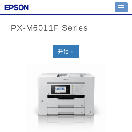
Toggl
navig
开始 »