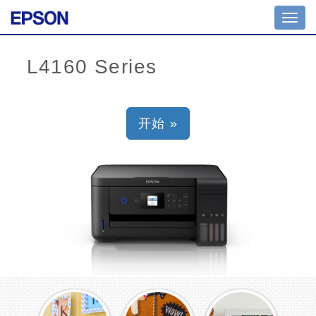
Toggl
navig
开始 »