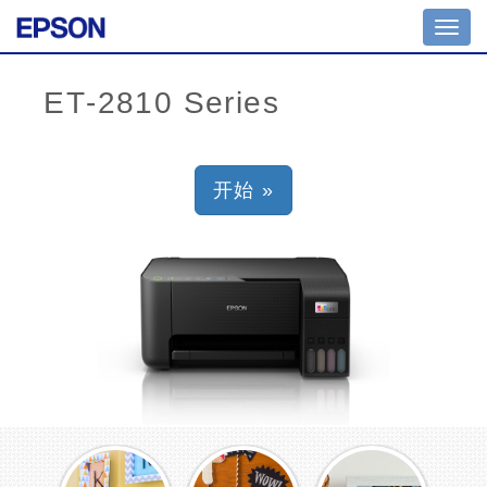
Toggl
navig
开始 »