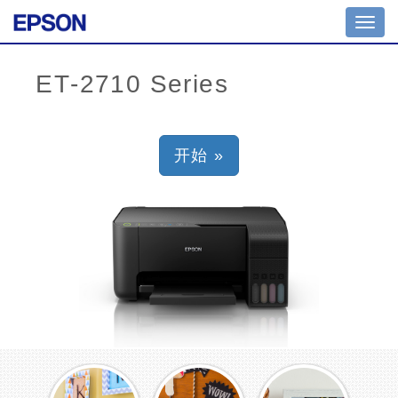
Toggl
navig
开始 »