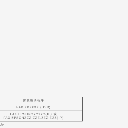
传真驱动程序
FAX XXXXXX (USB)
FAX EPSONYYYYYY(IP) 或
FAX EPSONZZZ.ZZZ.ZZZ.ZZZ(IP)
地址