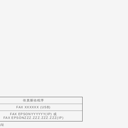
传真驱动程序
FAX XXXXXX (USB)
FAX EPSONYYYYYY(IP) 或
FAX EPSONZZZ.ZZZ.ZZZ.ZZZ(IP)
地址