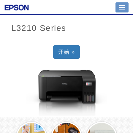
Toggl
navig
开始 »