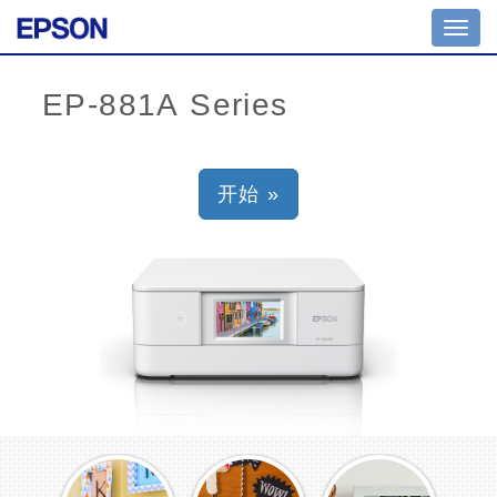
Toggl
navig
开始 »