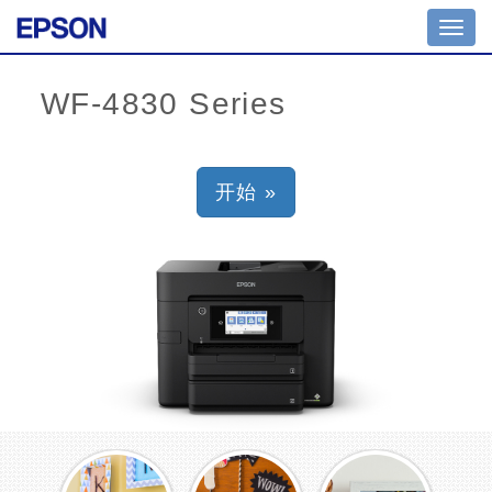
Toggl
navig
开始 »