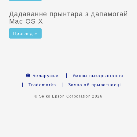
Дадаванне прынтара з дапамогай
Mac OS X
Прагляд »
Беларуская
Умовы выкарыстання
Trademarks
Заява аб прыватнасці
© Seiko Epson Corporation
2026