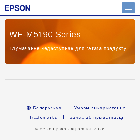
Toggl
navig
WF-M5190 Series
Тлумачэнне недаступнае для гэтага прадукту.
Беларуская
Умовы выкарыстання
Trademarks
Заява аб прыватнасці
© Seiko Epson Corporation
2026