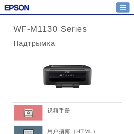
Toggl
navig
WF-M1130 Series
Падтрымка