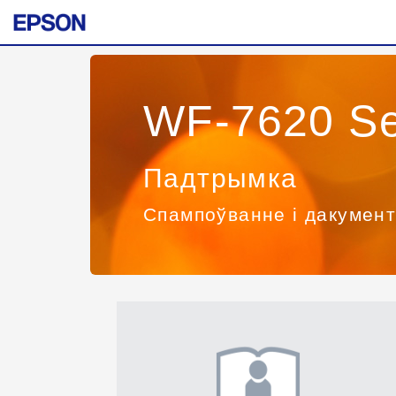
WF-7620 Se
Падтрымка
Спампоўванне і дакумен