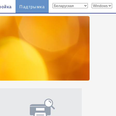
ройка
Падтрымка