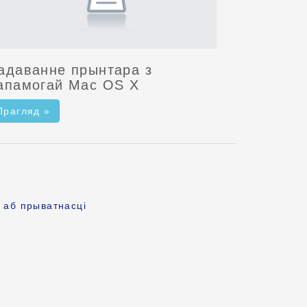
адаванне прынтара з
апамогай Mac OS X
Прагляд »
 аб прыватнасці