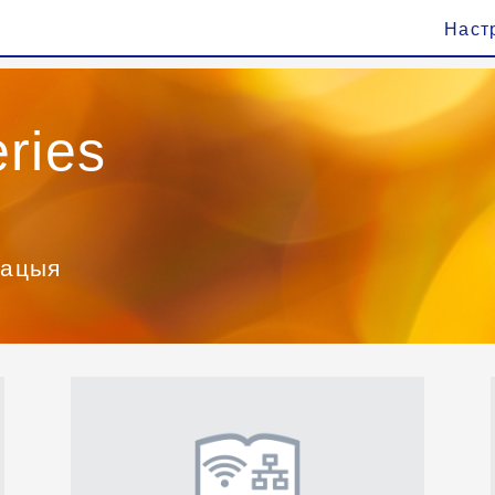
Наст
ries
тацыя