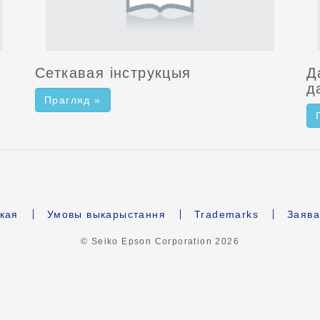
Сеткавая інструкцыя
Д
д
Прагляд »
кая
Умовы выкарыстання
Trademarks
Заява
© Seiko Epson Corporation
2026