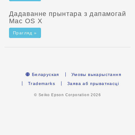
Дадаванне прынтара з дапамогай
Mac OS X
Прагляд »
Беларуская
Умовы выкарыстання
Trademarks
Заява аб прыватнасці
© Seiko Epson Corporation
2026